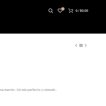
0
0
/
$
0.00
rina marrón . Un mix perfecto y cómodo .