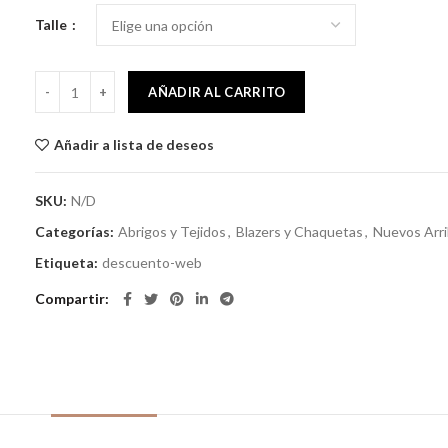
Talle
Saco Lou gris cantidad
AÑADIR AL CARRITO
Añadir a lista de deseos
SKU:
N/D
Categorías:
Abrigos y Tejidos
,
Blazers y Chaquetas
,
Nuevos Arr
Etiqueta:
descuento-web
Compartir