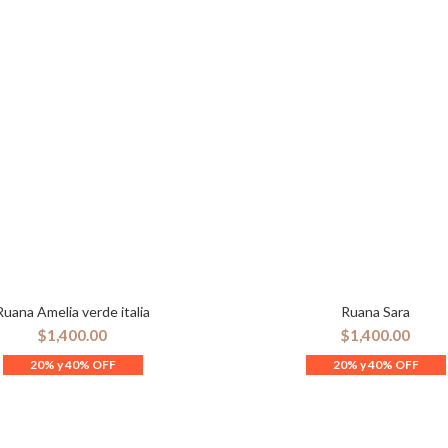
Ruana Amelia verde italia
Ruana Sara
AÑADIR AL CARRITO
AÑADIR AL CARRITO
$
1,400.00
$
1,400.00