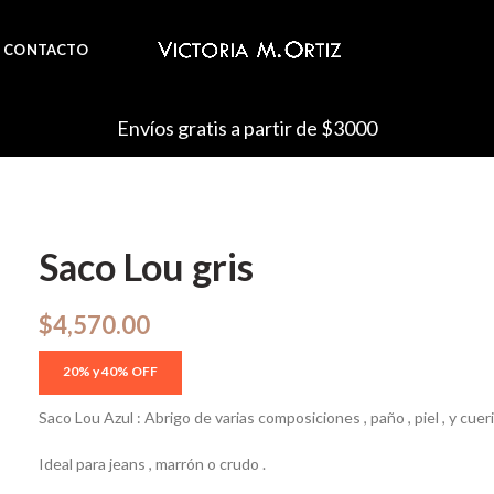
CONTACTO
Envíos gratis a partir de $3000
Saco Lou gris
$
4,570.00
Saco Lou Azul : Abrigo de varias composiciones , paño , piel , y cue
Ideal para jeans , marrón o crudo .