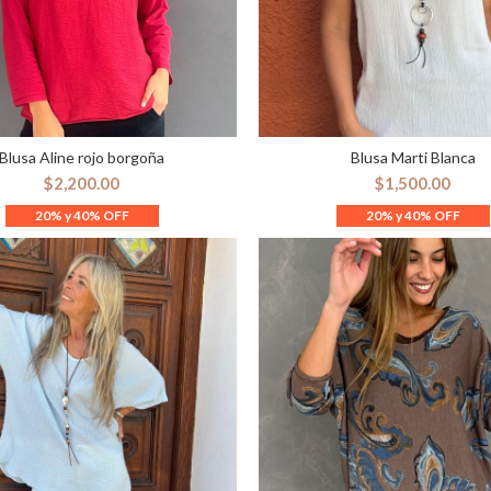
Blusa Aline rojo borgoña
Blusa Marti Blanca
ELECCIONAR OPCIONES
SELECCIONAR OPCION
$
2,200.00
$
1,500.00