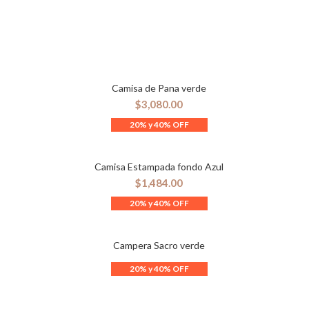
ES
Camisa de Pana verde
ES
AÑADIR AL CARRITO
$
3,080.00
Camisa Estampada fondo Azul
ES
SELECCIONAR OPCIONES
$
1,484.00
Campera Sacro verde
ES
LEER MÁS