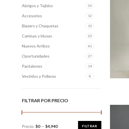
Abrigos y Tejidos
53
Accesorios
12
Blazers y Chaquetas
13
Camisas y blusas
23
Nuevos Arribos
61
Oportunidades
27
Pantalones
14
Vestidos y Polleras
8
S
FILTRAR POR PRECIO
Precio:
$0
—
$4,940
FILTRAR