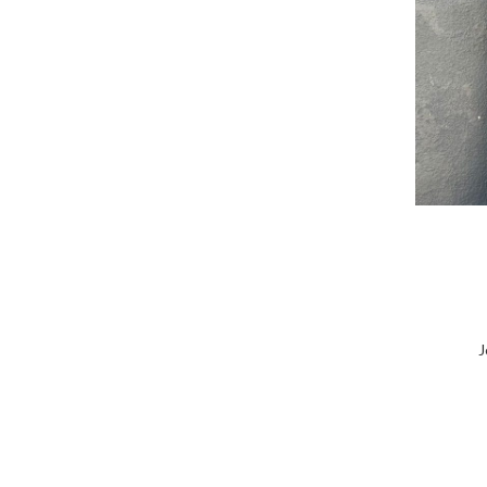
S
J
S