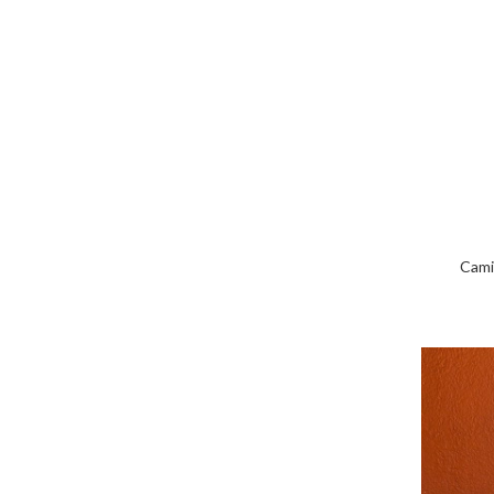
S
S
Cami
S