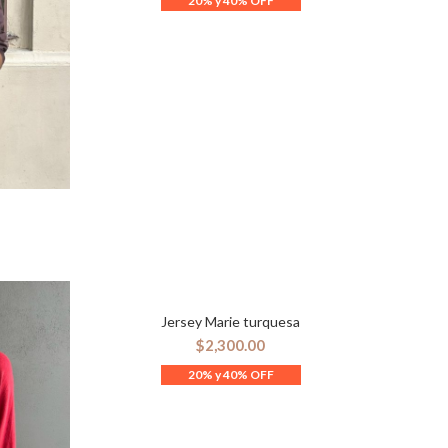
ES
Jersey Marie turquesa
AÑADIR AL CARRITO
$
2,300.00