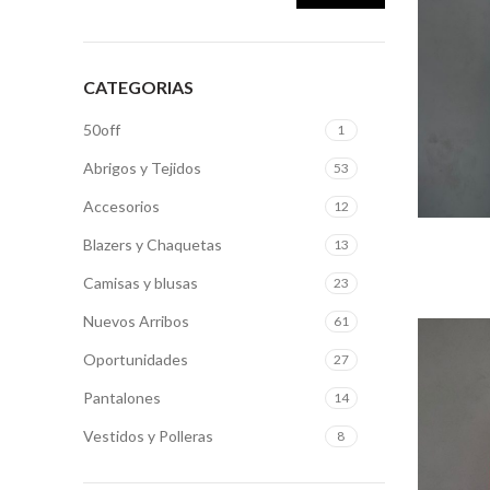
Precio
Precio
mínimo
máximo
CATEGORIAS
50off
1
Abrigos y Tejidos
53
Accesorios
12
S
Blazers y Chaquetas
13
Camisas y blusas
23
Nuevos Arribos
61
Oportunidades
27
Pantalones
14
Vestidos y Polleras
8