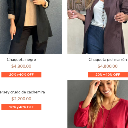
Chaqueta negro
Chaqueta piel marrón
ELECCIONAR OPCIONES
SELECCIONAR OPCION
$
4,800.00
$
4,800.00
ersey crudo de cachemira
ELECCIONAR OPCIONES
$
2,200.00