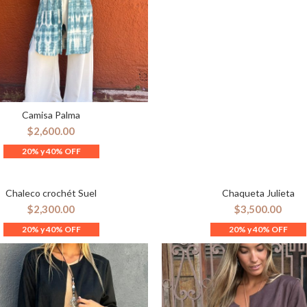
Camisa Palma
ELECCIONAR OPCIONES
$
2,600.00
Chaleco crochét Suel
Chaqueta Julieta
ELECCIONAR OPCIONES
SELECCIONAR OPCION
$
2,300.00
$
3,500.00