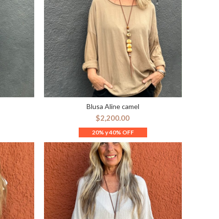
Blusa Aline camel
ES
SELECCIONAR OPCIONES
$
2,200.00