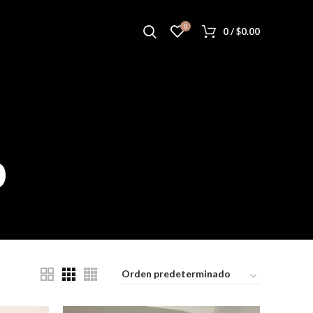
0
0
/
$
0.00
b