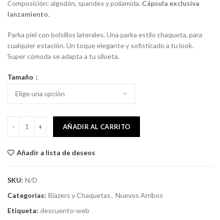
Composición: algodón, spandex y poliamida.
Cápsula exclusiva
lanzamiento.
Parka piel con bolsillos laterales. Una parka estilo chaqueta, para
cualquier estación. Un toque elegante y sofisticado a tu look.
Super cómoda se adapta a tu silueta.
Tamaño
Parka piel estampado chocolates cantidad
AÑADIR AL CARRITO
Añadir a lista de deseos
SKU:
N/D
Categorías:
Blazers y Chaquetas
,
Nuevos Arribos
Etiqueta:
descuento-web