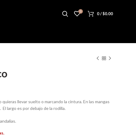
0
0
/
$
0.00
co
 quieras llevar suelto o marcando la cintura. En las mangas
El largo es por debajo de la rodilla.
andalias.
as.