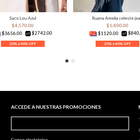
Saco Lou Azul
Ruana Amelia celeste je
ELECCIONAR OPCIONES
AÑADIR AL CARRITO
$
4,570.00
$
1,400.00
$2742.00
$840
$3656.00
$1120.00
ACCEDE A NUESTRAS PROMOCIONES
Correo electrónico