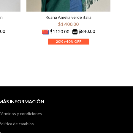
an
Ruana Amelia verde italia
AÑADIR AL CARRITO
$
1,400.00
.00
$840.00
$1120.00
MÁS INFORMACIÓN
Términos y condiciones
Política de cambios