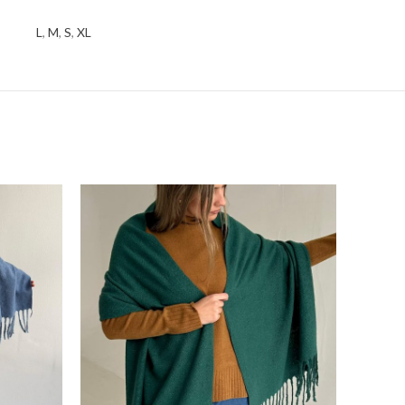
L
,
M
,
S
,
XL