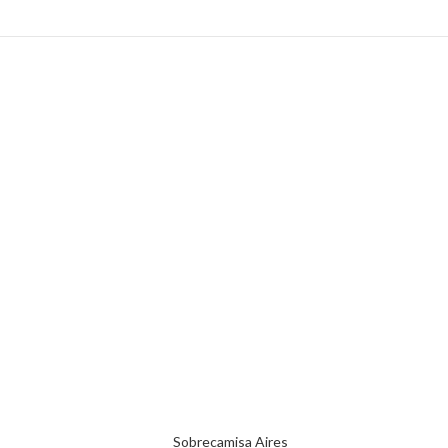
Sobrecamisa Aires
ES
SELECCIONAR OPCIONES