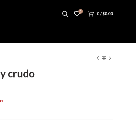
0
0
/
$
0.00
 y crudo
as.