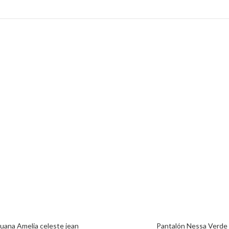
uana Amelia celeste jean
Pantalón Nessa Verde
AÑADIR AL CARRITO
SELECCIONAR OPCION