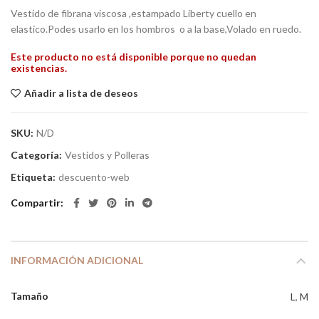
Vestido de fibrana viscosa ,estampado Liberty cuello en
elastico.Podes usarlo en los hombros o a la base,Volado en ruedo.
Este producto no está disponible porque no quedan
existencias.
Añadir a lista de deseos
SKU:
N/D
Categoría:
Vestidos y Polleras
Etiqueta:
descuento-web
Compartir
INFORMACIÓN ADICIONAL
Tamaño
L
,
M