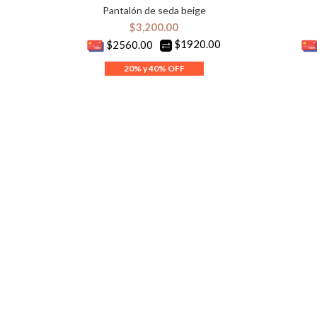
Pantalón de seda beige
SELECCIONAR OPCIONES
S
$
3,200.00
$1920.00
$2560.00