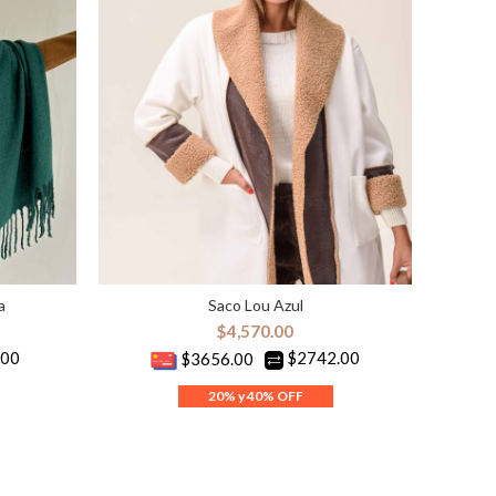
a
Saco Lou Azul
SELECCIONAR OPCIONES
$
4,570.00
.00
$2742.00
$3656.00