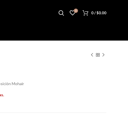
0
0
/
$
0.00
a
osición Mohair
as.