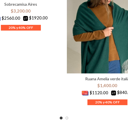
Sobrecamisa Aires
ELECCIONAR OPCIONES
$
3,200.00
$1920.00
$2560.00
Ruana Amelia verde itali
AÑADIR AL CARRITO
$
1,400.00
$840
$1120.00