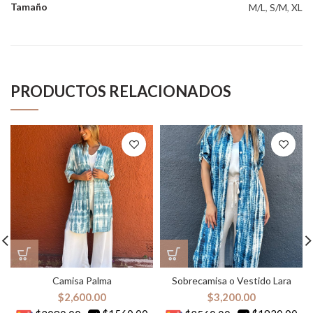
Tamaño
M/L
,
S/M
,
XL
PRODUCTOS RELACIONADOS
Camisa Palma
Sobrecamisa o Vestido Lara
$
2,600.00
$
3,200.00