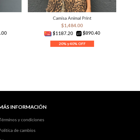
Camisa Animal Print
Cam
ES
SELECCIONAR OPCIONES
$
1,484.00
.00
$890.40
$1187.20
MÁS INFORMACIÓN
Términos y condiciones
Política de cambios