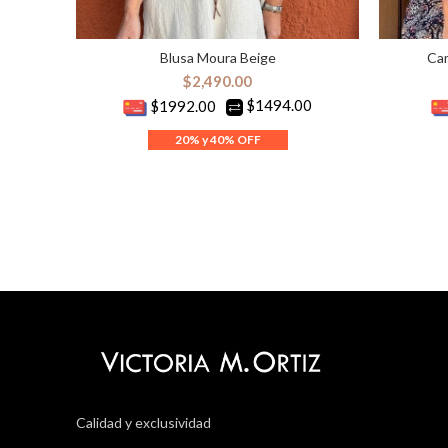
Blusa Moura Beige
Cam
SELECCIONAR OPCIONES
S
$
2,490.00
$1494.00
$1992.00
Calidad y exclusividad