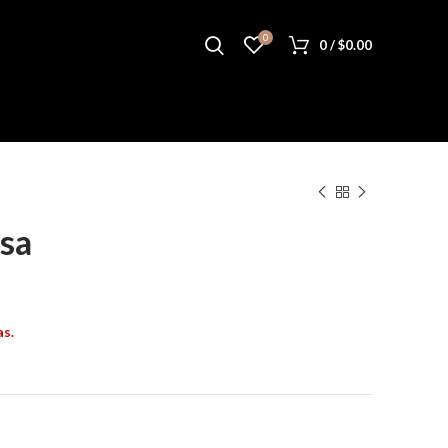
0
0
/
$
0.00
osa
as.