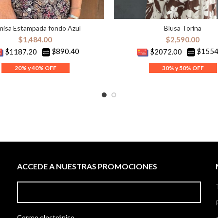
isa Estampada fondo Azul
Blusa Torina
ELECCIONAR OPCIONES
SELECCIONAR OPCION
$
1,484.00
$
2,590.00
$890.40
$1554
$1187.20
$2072.00
ACCEDE A NUESTRAS PROMOCIONES
Correo electrónico