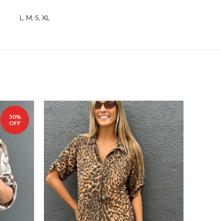
L
,
M
,
S
,
XL
50%
OFF