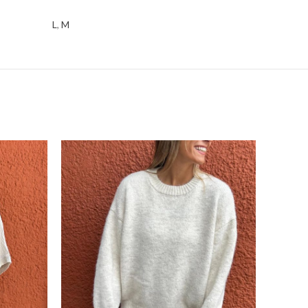
L
,
M