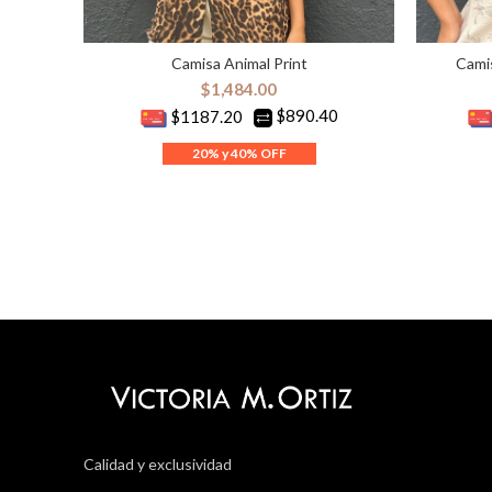
Camisa Animal Print
Cami
SELECCIONAR OPCIONES
S
$
1,484.00
$890.40
$1187.20
Calidad y exclusividad