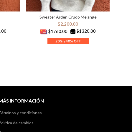
Sweater Arden Crudo Melange
ES
SELECCIONAR OPCIONES
$
2,200.00
.00
$1320.00
$1760.00
MÁS INFORMACIÓN
Términos y condiciones
Política de cambios