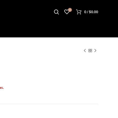
0
0
/
$
0.00
as.