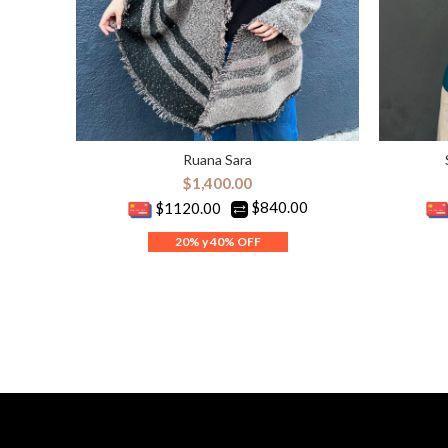
Ruana Sara
AÑADIR AL CARRITO
S
$
1,400.00
$840.00
$1120.00