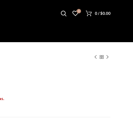
0
0
/
$
0.00
as.