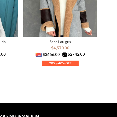
rudo
Saco Lou gris
S
ES
SELECCIONAR OPCIONES
$
4,570.00
.00
$2742.00
$3656.00
MÁS INFORMACIÓN