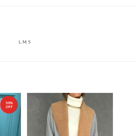
L
,
M
,
S
50%
OFF