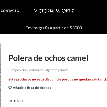
CONTACTO
Envíos gratis a partir de $3000
Polera de ochos camel
Composición: poliamida , algodón y lurex
Este producto no está disponible porque no quedan existenci
Añadir a lista de deseos
SKU:
N/D