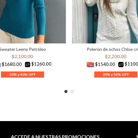
Sweater Leeny Petróleo
Polerón de ochos Chloe c
ELECCIONAR OPCIONES
SELECCIONAR OPCION
$
2,100.00
$
2,200.00
$1260.00
$1100
$1680.00
$1540.00
ACCEDE A NUESTRAS PROMOCIONES