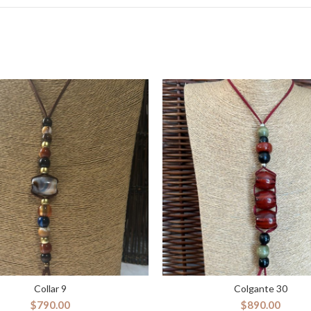
Collar 9
Colgante 30
AÑADIR AL CARRITO
SELECCIONAR OPCION
$
790.00
$
890.00