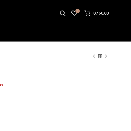
0
0
/
$
0.00
as.