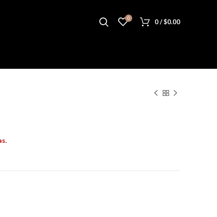
0
0
/
$
0.00
as.