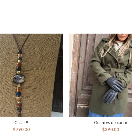
Collar 9
Guantes de cuero
AÑADIR AL CARRITO
AÑADIR AL CARRITO
$
790.00
$
390.00