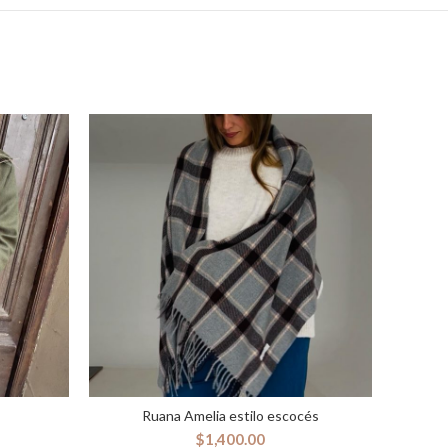
Ruana Amelia estilo escocés
AÑADIR AL CARRITO
$
1,400.00