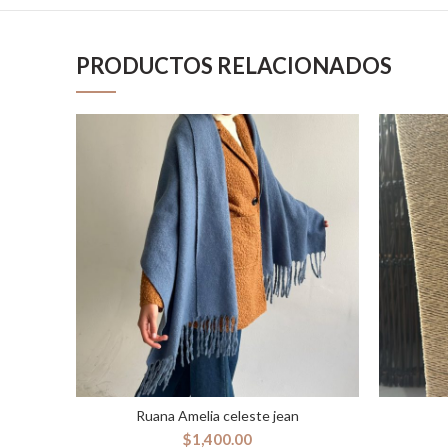
PRODUCTOS RELACIONADOS
Ruana Amelia celeste jean
AÑADIR AL CARRITO
$
1,400.00