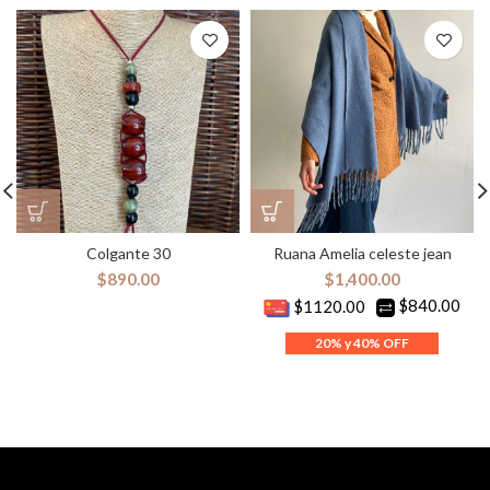
Colgante 30
Ruana Amelia celeste jean
$
890.00
$
1,400.00
$840.00
$1120.00